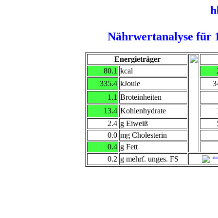
h
Nährwertanalyse für 
Energieträger
80.1
kcal
335.4
kJoule
3
1.1
Broteinheiten
13.4
Kohlenhydrate
2.4
g Eiweiß
0.0
mg Cholesterin
0.4
g Fett
0.2
g mehrf. unges. FS
rüc