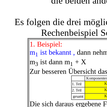
die beiden and
Es folgen die drei mögl
Rechenbeispiel Sch
1. Beispiel:
m
ist bekannt ,
dann nehm
1
m
ist dann m
+ X
3
1
Zur besseren Übersicht das
Komponenten
1. Teil
2. Teil
gesamt
Die sich daraus ergebene 