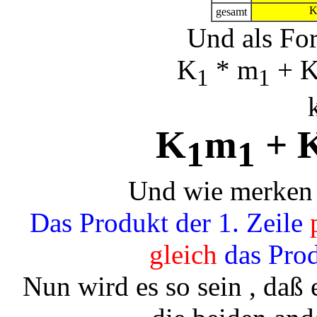
gesamt
Und als Fo
K
* m
+ 
1
1
K
m
+ 
1
1
Und wie merken 
Das Produkt der 1. Zeile
p
gleich
das Prod
Nun wird es so sein , daß