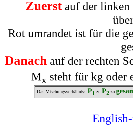
Zuerst
auf der linken
über
Rot umrandet ist für die 
ge
Danach
auf der rechten S
M
steht für kg oder 
x
P
P
gesa
Das Mischungsverhältnis:
zu
zu
1
2
English-