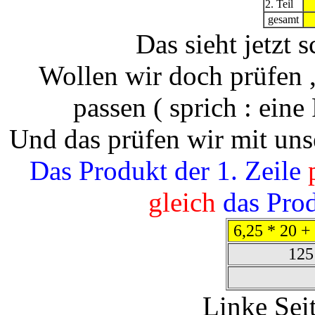
2. Teil
gesamt
Das sieht jetzt 
Wollen wir doch prüfen ,
passen ( sprich : ein
Und das prüfen wir mit uns
Das Produkt der 1. Zeile
p
gleich
das Prod
6,25 * 20 +
125
Linke Seit