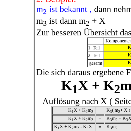
m
ist bekannt ,
dann nehm
2
m
ist dann m
+ X
3
2
Zur besseren Übersicht das
Komponenten
1. Teil
2. Teil
gesamt
Die sich daraus ergebene 
K
X + K
1
2
Auflösung nach X ( Seit
K
X + K
m
K
( m
+ X 
=
1
2
2
3
2
K
X + K
m
K
m
+ K
=
1
2
2
3
2
3
K
X + K
m
- K
X
K
m
=
1
2
2
3
3
2