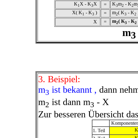
K
X - K
X
K
m
- K
m
=
1
3
3
2
2
X( K
- K
)
m
( K
- K
=
1
3
2
3
2
m
( K
- K
X
=
2
3
2
m
3
3. Beispiel:
m
ist bekannt ,
dann nehm
3
m
ist dann m
- X
2
3
Zur besseren Übersicht das
Komponenten
1. Teil