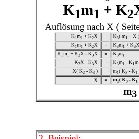
K
m
+ K
1
1
2
Auflösung nach X ( Seit
K
m
+ K
X
K
( m
+ X 
=
1
1
2
3
1
K
m
+ K
X
K
m
+ K
=
1
1
2
3
1
3
K
m
+ K
X - K
X
K
m
=
1
1
2
3
3
1
K
X - K
X
K
m
- K
m
=
2
3
3
1
1
X( K
- K
)
m
( K
- K
=
2
3
1
3
1
m
( K
- K
X
=
1
3
1
m
3
2. Beispiel: