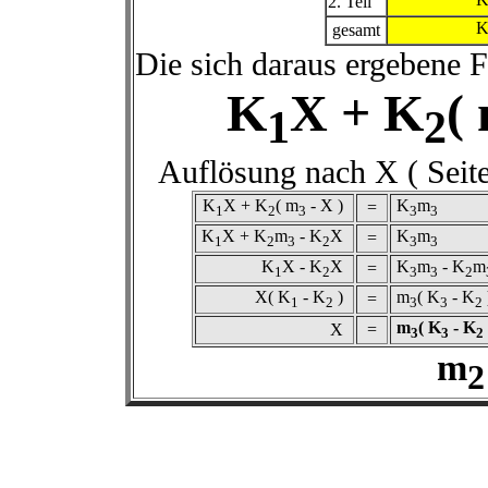
2. Teil
gesamt
Die sich daraus ergebene 
K
X + K
(
1
2
Auflösung nach X ( Seit
K
X + K
( m
- X )
K
m
=
1
2
3
3
3
K
X + K
m
- K
X
K
m
=
1
2
3
2
3
3
K
X - K
X
K
m
- K
m
=
1
2
3
3
2
X( K
- K
)
m
( K
- K
=
1
2
3
3
2
m
( K
- K
X
=
3
3
2
m
2